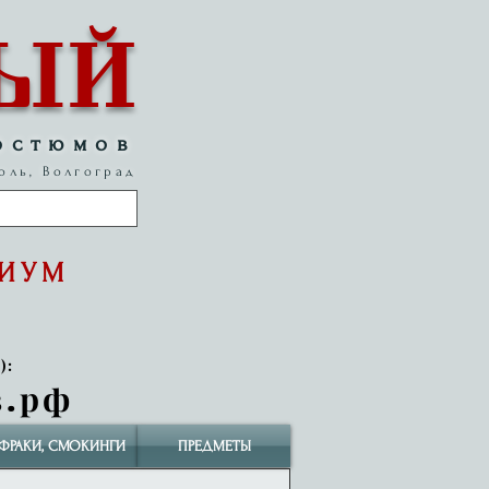
ЫЙ
остюмов
оль, Волгоград
МИУМ
):
в.рф
ФРАКИ, СМОКИНГИ
ПРЕДМЕТЫ