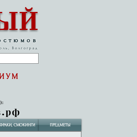
ЫЙ
остюмов
оль, Волгоград
МИУМ
):
в.рф
ФРАКИ, СМОКИНГИ
ПРЕДМЕТЫ