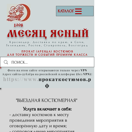
КАТАЛОГ
1998
МЕСЯЦ ЯСНЫЙ
Краснодар. Доставка по краю, в Сочи,
Геленджик, Ростов, Ставрополь, Волгоград
ПРОКАТ (АРЕНДА) КОСТЮМОВ
ДЛЯ ТОРЖЕСТВ И СОБЫТИЙ
ПРЕМИУМ КЛАССА
Фото на этом сайте открываются только через VPN
Адрес сайта-дублёра на российской платформе (без VPN):
https://www
.
прокаткостюмов.р
ф
"ВЫЕЗДНАЯ КОСТЮМЕРНАЯ"
Услуга включает в себя:
- доставку костюмов к месту
проведения мероприятия в
оговорённую дату и время;
- сопровождение мероприятия