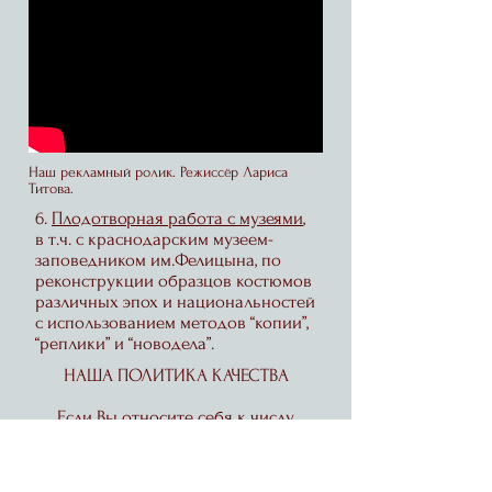
Наш рекламный ролик. Режиссёр Лариса
Титова.
6.
Плодотворная работа с музеями
,
в т.ч. с краснодарским музеем-
заповедником им.Фелицына, по
реконструкции образцов костюмов
различных эпох и национальностей
с использованием методов “копии”,
“реплики” и “новодела”.
НАША ПОЛИТИКА КАЧЕСТВА
Если Вы относите себя к числу
искушённых и требовательных
клиентов -
прочтите эти строки, это важная