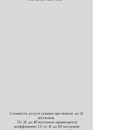
Стоимость услуги указана при вывозе до 25
костюмов.
От 26 до 40 костюмов применяется
коэффициент 1,1; о
т 41 до 60 костюмов